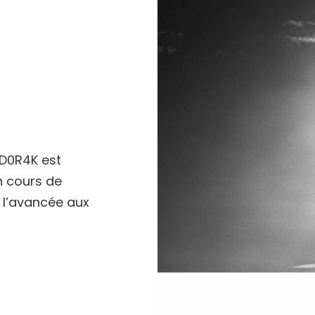
01D0R4K est
n cours de
r l’avancée aux