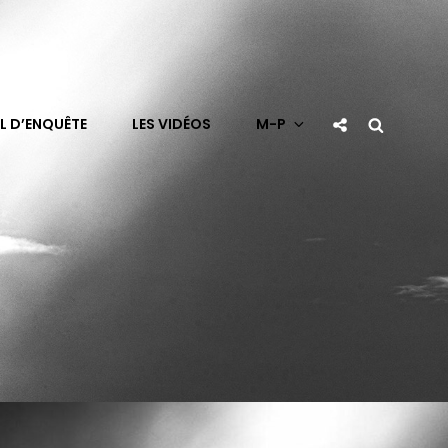
Social
Search
L D’ENQUÊTE
LES VIDÉOS
M-P
Share
S