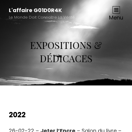
L'affaire G01D0R4K
Menu
Le Monde Doit Connaître La Vérité…
EXPOSITIONS &
DÉDICACES
2022
26-02-22 –
Jeter l’Encre
– Salon du livre –