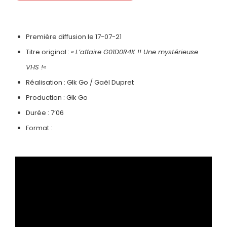
Première diffusion le 17-07-21
Titre original : «
L’affaire G01D0R4K !! Une mystérieuse
VHS !
«
Réalisation : Glk Go / Gaël Dupret
Production : Glk Go
Durée : 7’06
Format :