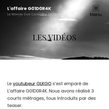
L'affaire G01D0R4K
Menu
Le Monde Doit Connaître La Vérité…
LES VIDÉOS
Le
youtubeur GLKGO
s’est emparé de
L’affaire G01D0R4K. Nous avons réalisé 3
courts métrages, tous introduits par des
teaser.