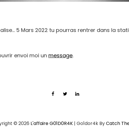
alise… 5 Mars 2022 tu pourras rentrer dans la stat
ouvrir envoi moi un
message
.
Facebook
Twitter
LinkedIn
right © 2026
L'affaire G01D0R4K
|
Go1dor4k By
Catch Th