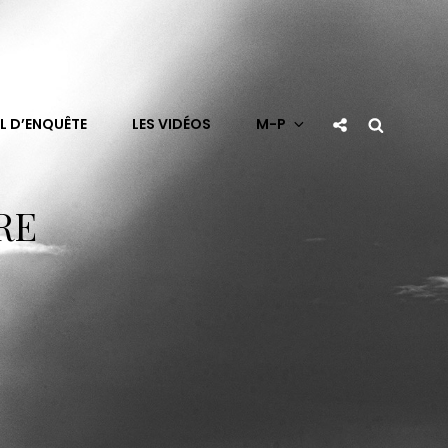
Social
Search
L D’ENQUÊTE
LES VIDÉOS
M-P
Share
RE