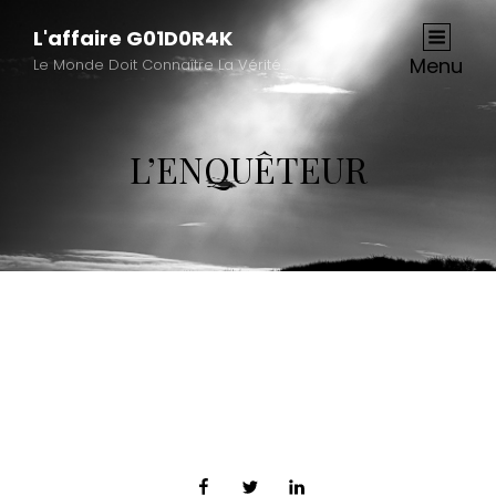
L'affaire G01D0R4K
Menu
Le Monde Doit Connaître La Vérité…
L’ENQUÊTEUR
Facebook
Twitter
LinkedIn